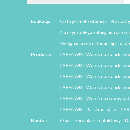
Edukacja
Co to jest nefrostomia?
Przyczyny
Na czym polega zabieg nefrostomi
Pielęgnacja nefrostomii
Sprzęt do
Produkty
LARENA® – Worek do zbiórki mocz
LARENA® – Worek do zbiórki mocz
LARENA® – Worek do zbiórki mocz
LARENA® – Worek do zbiórki mocz
LARENA® – Worek do dobowej zbi
LARENA® – Paski mocujące
LAR
Kontakt
O nas
Formularz kontaktowy
Dl