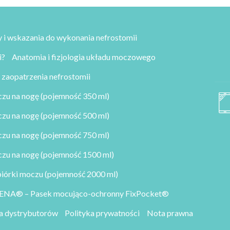
 i wskazania do wykonania nefrostomii
i?
Anatomia i fizjologia układu moczowego
 zaopatrzenia nefrostomii
u na nogę (pojemność 350 ml)
u na nogę (pojemność 500 ml)
u na nogę (pojemność 750 ml)
u na nogę (pojemność 1500 ml)
órki moczu (pojemność 2000 ml)
ENA® – Pasek mocująco-ochronny FixPocket®
a dystrybutorów
Polityka prywatności
Nota prawna