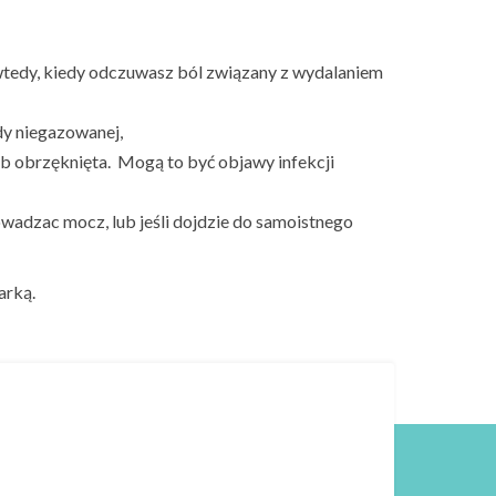
e wtedy, kiedy odczuwasz ból związany z wydalaniem
ody niegazowanej,
 lub obrzęknięta. Mogą to być objawy infekcji
rowadzac mocz, lub jeśli dojdzie do samoistnego
arką.