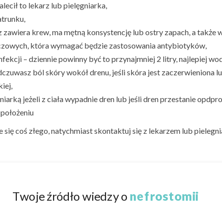
lecił to lekarz lub pielęgniarka,
atrunku,
ocz zawiera krew, ma mętną konsystencję lub ostry zapach, a takż
czowych, która wymagać będzie zastosowania antybiotyków,
ekcji – dziennie powinny być to przynajmniej 2 litry, najlepiej w
 odczuwasz ból skóry wokół drenu, jeśli skóra jest zaczerwieniona
iej,
niarką jeżeli z ciała wypadnie dren lub jeśli dren przestanie opdp
 położeniu
e się coś złego, natychmiast skontaktuj się z lekarzem lub pielegni
Twoje źródło wiedzy o
nefrostomii