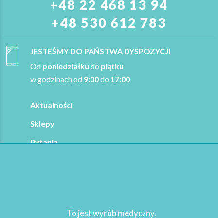
+48 22 468 13 94
+48 530 612 783
JESTEŚMY DO PAŃSTWA DYSPOZYCJI
Od
poniedziałku
do
piątku
w godzinach od
9:00
do
17:00
Aktualności
Sklepy
Pytania
Refundacja
Copyright 2021
Sturomedica
. Wszelkie prawa
zastrzeżone
To jest wyrób medyczny.