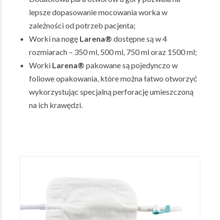
lepsze dopasowanie mocowania worka w
zależności od potrzeb pacjenta;
Worki na nogę
Larena®
dostępne są w 4
rozmiarach – 350 ml, 500 ml, 750 ml oraz 1500 ml;
Worki
Larena®
pakowane są pojedynczo w
foliowe opakowania, które można łatwo otworzyć
wykorzystując specjalną perforację umieszczoną
na ich krawędzi.