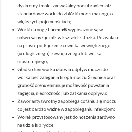
dyskretny i mniej zauważalny pod ubraniem niż
standardowe worki do zbiórki moczu na nogę o
większych pojemnościach;
Worki na nogę
Larena®
wyposażone są w
uniwersalny łącznik w kształcie stożka. Pozwala to
na proste podłączenie cewnika wewnętrznego
(urologicznego), zewnętrznego lub worka
urostomijnego;
Gładki dren worka ułatwia odpływ moczu do
worka bez zalegania kropli moczu. Średnica oraz
grubość drenu eliminuje możliwość powstania
zagięcia, niedrożności lub zatkania odpływu;
Zawór antyzwrotny zapobiega cofaniu się moczu,
co jest bardzo ważne w zapobieganiu infekcjom;
Worek przystosowany jest do noszenia zarówno
na udzie lub łydce;