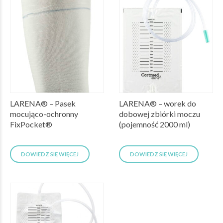
LARENA® – Pasek
LARENA® – worek do
mocująco-ochronny
dobowej zbiórki moczu
FixPocket®
(pojemność 2000 ml)
DOWIEDZ SIĘ WIĘCEJ
DOWIEDZ SIĘ WIĘCEJ