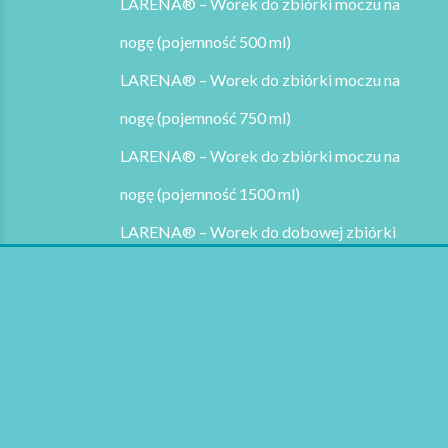
LARENA® – Worek do zbiórki moczu na
nogę (pojemność 500 ml)
LARENA® – Worek do zbiórki moczu na
nogę (pojemność 750 ml)
LARENA® – Worek do zbiórki moczu na
nogę (pojemność 1500 ml)
LARENA® – Worek do dobowej zbiórki
moczu (pojemność 2000 ml)
LARENA® – Paski mocujące
LARENA® – Pasek mocująco-ochronny
FixPocket®
Kontakt
O nas
Formularz kontaktowy