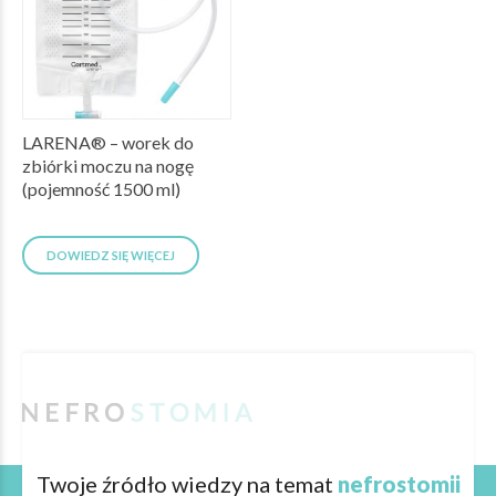
LARENA® – worek do
zbiórki moczu na nogę
(pojemność 1500 ml)
DOWIEDZ SIĘ WIĘCEJ
Twoje źródło wiedzy na temat
nefrostomii