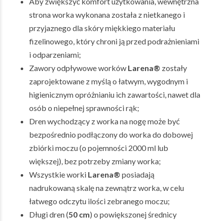
Aby zwiększyć komfort użytkowania, wewnętrzna
strona worka wykonana została z nietkanego i
przyjaznego dla skóry miękkiego materiału
fizelinowego, który chroni ją przed podrażnieniami
i odparzeniami;
Zawory odpływowe worków
Larena®
zostały
zaprojektowane z myślą o łatwym, wygodnym i
higienicznym opróżnianiu ich zawartości, nawet dla
osób o niepełnej sprawności rąk;
Dren wychodzący z worka na nogę może być
bezpośrednio podłączony do worka do dobowej
zbiórki moczu (o pojemności 2000 ml lub
większej), bez potrzeby zmiany worka;
Wszystkie worki
Larena®
posiadają
nadrukowaną skalę na zewnątrz worka, w celu
łatwego odczytu ilości zebranego moczu;
Długi dren (
50 cm
) o powiększonej średnicy