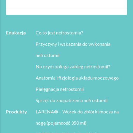
Edukacja
Co to jest nefrostomia?
Przyczyny i wskazania do wykonania
nefrostomii
Na czym polega zabieg nefrostomii?
Anatomia i fizjologia układu moczowego
Pielęgnacja nefrostomii
Sprzęt do zaopatrzenia nefrostomii
Produkty
LARENA® – Worek do zbiórki moczu na
nogę (pojemność 350 ml)