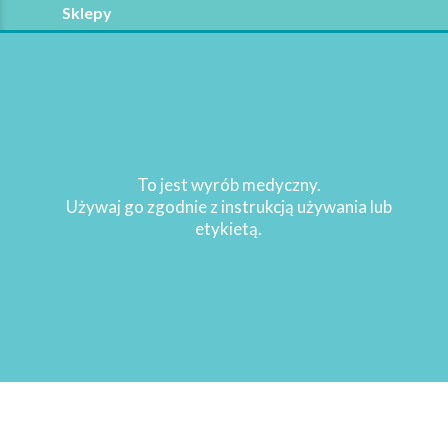
Sklepy
Pytania
Refundacja
Copyright 2021
Sturomedica
. Wszelkie prawa
To jest wyrób medyczny.
zastrzeżone
Używaj go zgodnie z instrukcją używania lub
etykietą.
WRÓĆ NA GÓRĘ STRONY