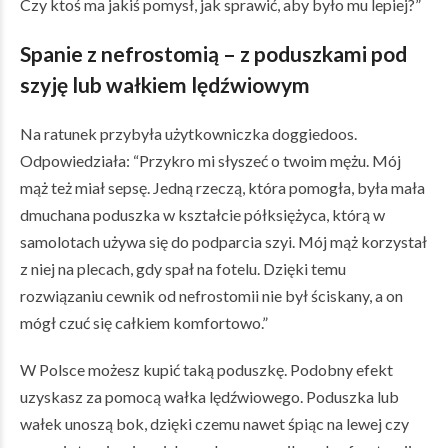
Czy ktoś ma jakiś pomysł, jak sprawić, aby było mu lepiej?”
Spanie z nefrostomią
– z poduszkami pod
szyję lub wałkiem lędźwiowym
Na ratunek przybyła użytkowniczka doggiedoos.
Odpowiedziała: “Przykro mi słyszeć o twoim mężu. Mój
mąż też miał sepsę. Jedną rzeczą, która pomogła, była mała
dmuchana poduszka w kształcie półksiężyca, którą w
samolotach używa się do podparcia szyi. Mój mąż korzystał
z niej na plecach, gdy spał na fotelu. Dzięki temu
rozwiązaniu cewnik od nefrostomii nie był ściskany, a on
mógł czuć się całkiem komfortowo.”
W Polsce możesz kupić taką poduszkę. Podobny efekt
uzyskasz za pomocą wałka lędźwiowego. Poduszka lub
wałek unoszą bok, dzięki czemu nawet śpiąc na lewej czy