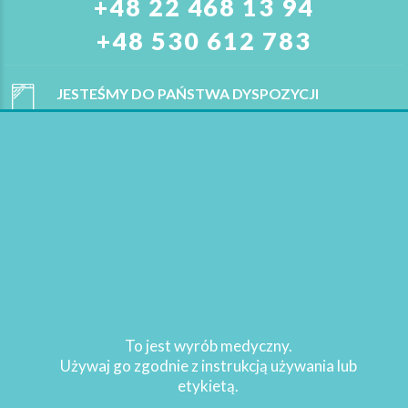
+48 22 468 13 94
+48 530 612 783
JESTEŚMY DO PAŃSTWA DYSPOZYCJI
Od
poniedziałku
do
piątku
w godzinach od
9:00
do
17:00
Aktualności
Sklepy
Pytania
Refundacja
To jest wyrób medyczny.
Używaj go zgodnie z instrukcją używania lub
etykietą.
Copyright 2021
Sturomedica
. Wszelkie prawa