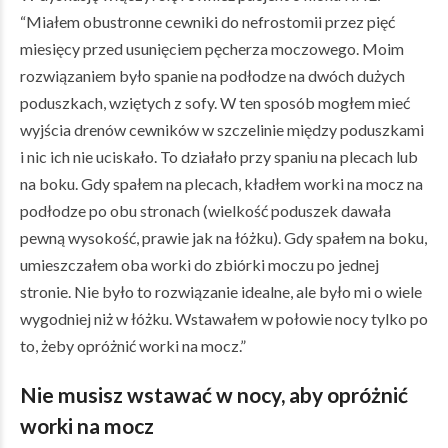
“Miałem obustronne cewniki do nefrostomii przez pięć
miesięcy przed usunięciem pęcherza moczowego. Moim
rozwiązaniem było spanie na podłodze na dwóch dużych
poduszkach, wziętych z sofy. W ten sposób mogłem mieć
wyjścia drenów cewników w szczelinie między poduszkami
i nic ich nie uciskało. To działało przy spaniu na plecach lub
na boku. Gdy spałem na plecach, kładłem worki na mocz na
podłodze po obu stronach (wielkość poduszek dawała
pewną wysokość, prawie jak na łóżku). Gdy spałem na boku,
umieszczałem oba worki do zbiórki moczu po jednej
stronie. Nie było to rozwiązanie idealne, ale było mi o wiele
wygodniej niż w łóżku. Wstawałem w połowie nocy tylko po
to, żeby opróżnić worki na mocz.”
Nie musisz wstawać w nocy, aby opróżnić
worki na mocz