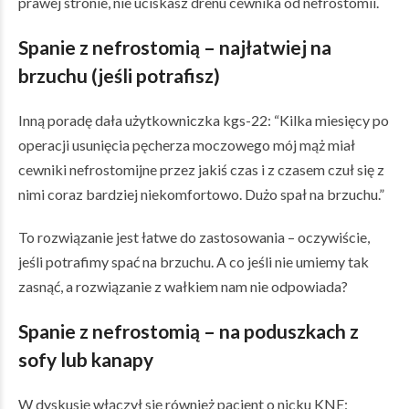
prawej stronie, nie uciskasz drenu cewnika od nefrostomii.
Spanie z nefrostomią
– najłatwiej na
brzuchu (jeśli potrafisz)
Inną poradę dała użytkowniczka kgs-22: “Kilka miesięcy po
operacji usunięcia pęcherza moczowego mój mąż miał
cewniki nefrostomijne przez jakiś czas i z czasem czuł się z
nimi coraz bardziej niekomfortowo. Dużo spał na brzuchu.”
To rozwiązanie jest łatwe do zastosowania – oczywiście,
jeśli potrafimy spać na brzuchu. A co jeśli nie umiemy tak
zasnąć, a rozwiązanie z wałkiem nam nie odpowiada?
Spanie z nefrostomią
– na poduszkach z
sofy lub kanapy
W dyskusję włączył się również pacjent o nicku KNE: