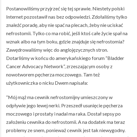
Postanowiliśmy przyjrzeć się tej sprawie. Niestety polski
Internet pozostawił nas bez odpowiedzi. Zdołaliśmy tylko
znaleźć poradę, aby nie spać na plecach, żeby nie uciskać
nefrostomii. Tylko co ma robić, jeśli ktoś całe życie spał na
wznak albo na tym boku, gdzie znajduje się nefrostomia?
Zawędrowaliśmy więc do anglojęzycznych stron.
Dotarliśmy w końcu do amerykańskiego forum “Bladder
Cancer Advocacy Network”, zrzeszającym osoby z
nowotworem pęcherza moczowego. Tam też
użytkowniczka o nicku Dwem napisała:
“Mój mąż ma cewnik nefrostomijny umieszczony w
odpływie jego lewej nerki. Przeszedł usunięcie pęcherza
moczowego i prostaty i nadal ma raka. Dostał sepsy po
założeniu cewnika do nefrostomii. A na dodatek ma teraz
problemy ze snem, ponieważ cewnik jest tak niewygodny.