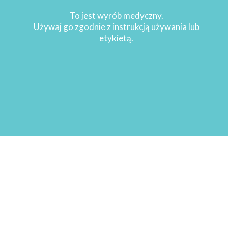
Copyright 2021
Sturomedica
. Wszelkie prawa
To jest wyrób medyczny.
zastrzeżone
Używaj go zgodnie z instrukcją używania lub
etykietą.
WRÓĆ NA GÓRĘ STRONY