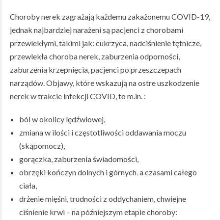
Choroby nerek zagrażają każdemu zakażonemu COVID-19,
jednak najbardziej narażeni są pacjenci z chorobami
przewlekłymi, takimi jak: cukrzyca, nadciśnienie tętnicze,
przewlekła choroba nerek, zaburzenia odporności,
zaburzenia krzepnięcia, pacjenci po przeszczepach
narządów. Objawy, które wskazują na ostre uszkodzenie
nerek w trakcie infekcji COVID, to m.in. :
ból w okolicy lędźwiowej,
zmiana w ilości i częstotliwości oddawania moczu
(skąpomocz),
gorączka, zaburzenia świadomości,
obrzęki kończyn dolnych i górnych
,
a czasami całego
ciała,
drżenie mięśni, trudności z oddychaniem, chwiejne
ciśnienie krwi – na późniejszym etapie choroby: