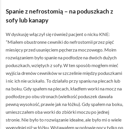
Spanie z nefrostomią
– na poduszkach z
sofy lub kanapy
W dyskusję włączył się również pacjent o nicku KNE:
“Miałem obustronne cewniki do nefrostomii przez pięć
miesięcy przed usunięciem pęcherza moczowego. Moim
rozwiązaniem było spanie na podłodze na dwóch dużych
poduszkach, wziętych z sofy. W ten sposób mogłem mieć
wyjścia drenów cewników w szczelinie między poduszkami
i nic ich nie uciskało. To działało przy spaniu na plecach lub
na boku. Gdy spałem na plecach, kładłem worki na mocz na
podłodze po obu stronach (wielkość poduszek dawała
pewną wysokość, prawie jak na łóżku). Gdy spałem na boku,
umieszczałem oba worki do zbiórki moczu po jednej
stronie. Nie było to rozwiązanie idealne, ale było mi o wiele
wygodniej niż w łóżku. Wstawałem w połowie nocy tylko po