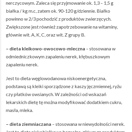
nerczycowym. Zaleca się przyjmowanie ok. 1,3 – 1,5 g
białka / kg m.c, zatem ok. 90-120 g/dziennie. Białko
powinno w 2/3 pochodzić z produktów zwierzęcych.
Zwiększone jest również zapotrzebowanie na witaminy,
głównie wit. A, K, C, oraz wit. Z grupy B.
– dieta kleikowo-owocowo-mleczna
– stosowana w
odmiedniczkowym zapaleniu nerek, kłębuszkowym
zapaleniu nerek.
Jest to dieta węglowodanowa niskoenergetyczna,
podstawą są kleiki sporządzone z kaszy jęczmiennej, ryżu
czy płatków owsianych. W zależności od wskazań
lekarskich dietę tę można modyfikować dodatkiem cukru,
masła, mleka.
– dieta ziemniaczana
– stosowana w niewydolności nerek.
Jest to dieta niskobiałkowa bezsolna, głównym produktem