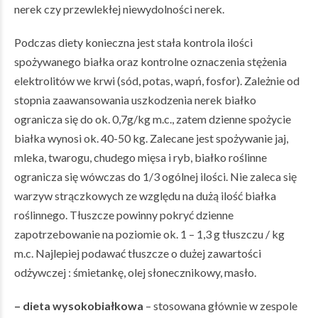
nerek czy przewlekłej niewydolności nerek.
Podczas diety konieczna jest stała kontrola ilości
spożywanego białka oraz kontrolne oznaczenia stężenia
elektrolitów we krwi (sód, potas, wapń, fosfor). Zależnie od
stopnia zaawansowania uszkodzenia nerek białko
ogranicza się do ok. 0,7g/kg m.c., zatem dzienne spożycie
białka wynosi ok. 40-50 kg. Zalecane jest spożywanie jaj,
mleka, twarogu, chudego mięsa i ryb, białko roślinne
ogranicza się wówczas do 1/3 ogólnej ilości. Nie zaleca się
warzyw strączkowych ze względu na dużą ilość białka
roślinnego. Tłuszcze powinny pokryć dzienne
zapotrzebowanie na poziomie ok. 1 – 1,3 g tłuszczu / kg
m.c. Najlepiej podawać tłuszcze o dużej zawartości
odżywczej : śmietankę, olej słonecznikowy, masło.
– dieta wysokobiałkowa
– stosowana głównie w zespole