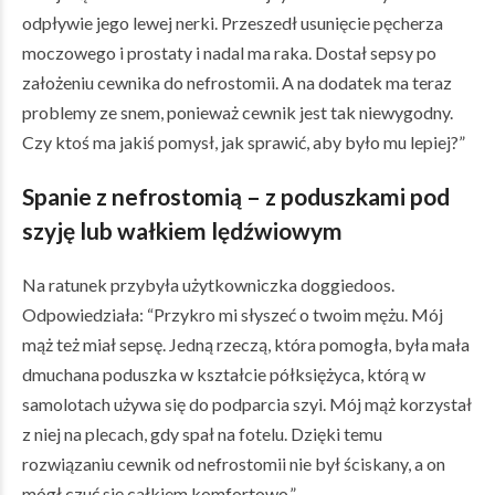
odpływie jego lewej nerki. Przeszedł usunięcie pęcherza
moczowego i prostaty i nadal ma raka. Dostał sepsy po
założeniu cewnika do nefrostomii. A na dodatek ma teraz
problemy ze snem, ponieważ cewnik jest tak niewygodny.
Czy ktoś ma jakiś pomysł, jak sprawić, aby było mu lepiej?”
Spanie z nefrostomią
– z poduszkami pod
szyję lub wałkiem lędźwiowym
Na ratunek przybyła użytkowniczka doggiedoos.
Odpowiedziała: “Przykro mi słyszeć o twoim mężu. Mój
mąż też miał sepsę. Jedną rzeczą, która pomogła, była mała
dmuchana poduszka w kształcie półksiężyca, którą w
samolotach używa się do podparcia szyi. Mój mąż korzystał
z niej na plecach, gdy spał na fotelu. Dzięki temu
rozwiązaniu cewnik od nefrostomii nie był ściskany, a on
mógł czuć się całkiem komfortowo.”