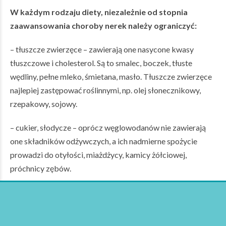
W każdym rodzaju diety, niezależnie od stopnia
zaawansowania choroby nerek należy ograniczyć:
– tłuszcze zwierzęce – zawierają one nasycone kwasy
tłuszczowe i cholesterol. Są to smalec, boczek, tłuste
wędliny, pełne mleko, śmietana, masło. Tłuszcze zwierzęce
najlepiej zastępować roślinnymi, np. olej słonecznikowy,
rzepakowy, sojowy.
– cukier, słodycze – oprócz węglowodanów nie zawierają
one składników odżywczych, a ich nadmierne spożycie
prowadzi do otyłości, miażdżycy, kamicy żółciowej,
próchnicy zębów.
– sól – jeśli lekarz nie zaleci ograniczenia lub wycofania z
diety, należy spożywać dziennie nie więcej niż łącznie 5g!