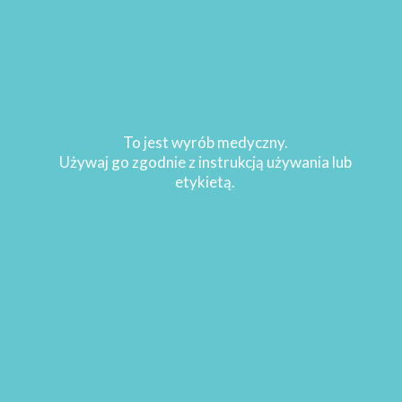
WIĘCEJ
To jest wyrób medyczny.
Używaj go zgodnie z instrukcją używania lub
etykietą.
2022-02-27