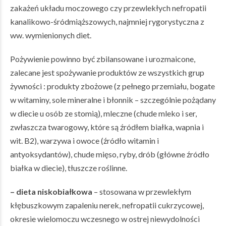
zakażeń układu moczowego czy przewlekłych nefropatii
kanalikowo-śródmiąższowych, najmniej rygorystyczna z
ww. wymienionych diet.
Pożywienie powinno być zbilansowane i urozmaicone,
zalecane jest spożywanie produktów ze wszystkich grup
żywności : produkty zbożowe (z pełnego przemiału, bogate
w witaminy, sole mineralne i błonnik – szczególnie pożądany
w diecie u osób ze stomią), mleczne (chude mleko i ser,
zwłaszcza twarogowy, które są źródłem białka, wapnia i
wit. B2), warzywa i owoce (źródło witamin i
antyoksydantów), chude mięso, ryby, drób (główne źródło
białka w diecie), tłuszcze roślinne.
– dieta niskobiałkowa
– stosowana w przewlekłym
kłębuszkowym zapaleniu nerek, nefropatii cukrzycowej,
okresie wielomoczu wczesnego w ostrej niewydolności