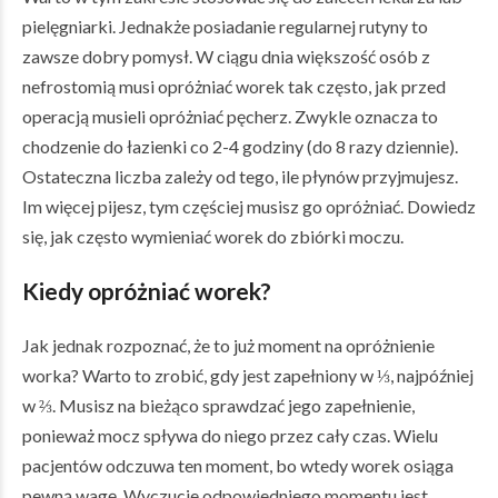
pielęgniarki. Jednakże posiadanie regularnej rutyny to
zawsze dobry pomysł. W ciągu dnia większość osób z
nefrostomią musi opróżniać worek tak często, jak przed
operacją musieli opróżniać pęcherz. Zwykle oznacza to
chodzenie do łazienki co 2-4 godziny (do 8 razy dziennie).
Ostateczna liczba zależy od tego, ile płynów przyjmujesz.
Im więcej pijesz, tym częściej musisz go opróżniać. Dowiedz
się, jak często wymieniać worek do zbiórki moczu.
Kiedy opróżniać worek?
Jak jednak rozpoznać, że to już moment na opróżnienie
worka? Warto to zrobić, gdy jest zapełniony w ⅓, najpóźniej
w ⅔. Musisz na bieżąco sprawdzać jego zapełnienie,
ponieważ mocz spływa do niego przez cały czas. Wielu
pacjentów odczuwa ten moment, bo wtedy worek osiąga
pewną wagę. Wyczucie odpowiedniego momentu jest