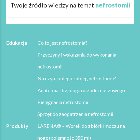
Twoje źródło wiedzy na temat
nefrostomii
Edukacja
Co to jest nefrostomia?
Przyczyny i wskazania do wykonania
nefrostomii
Na czym polega zabieg nefrostomii?
Anatomia i fizjologia układu moczowego
Pielęgnacja nefrostomii
Sprzęt do zaopatrzenia nefrostomii
Produkty
LARENA® – Worek do zbiórki moczu na
nogę (pojemność 350 ml)