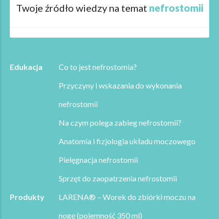
Twoje źródło wiedzy na temat
nefrostomii
Edukacja
Co to jest nefrostomia?
Przyczyny i wskazania do wykonania
nefrostomii
Na czym polega zabieg nefrostomii?
Anatomia i fizjologia układu moczowego
Pielęgnacja nefrostomii
Sprzęt do zaopatrzenia nefrostomii
Produkty
LARENA® – Worek do zbiórki moczu na
nogę (pojemność 350 ml)