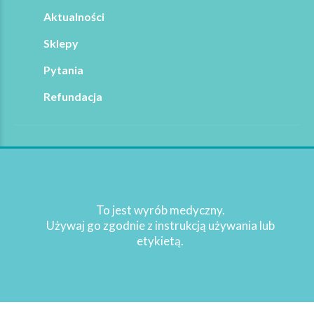
Aktualności
Sklepy
Pytania
Refundacja
Copyright 2021
Sturomedica
. Wszelkie prawa
zastrzeżone
To jest wyrób medyczny.
WRÓĆ NA GÓRĘ STRONY
Używaj go zgodnie z instrukcją używania lub
etykietą.